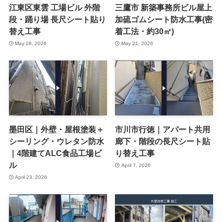
江東区東雲 工場ビル 外階
三鷹市 新築事務所ビル屋上
段・踊り場 長尺シート貼り
加硫ゴムシート防水工事(密
替え工事
着工法・約30㎡)
May 28, 2026
May 21, 2026
墨田区｜外壁・屋根塗装＋
市川市行徳｜アパート共用
シーリング・ウレタン防水
廊下・階段の長尺シート貼
｜4階建てALC食品工場ビ
り替え工事
ル
April 7, 2026
April 23, 2026