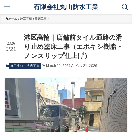
有限会社丸山防水工業
ホーム
施工実績
塗床工事
港区高輪｜店舗前タイル通路の滑
2026
り止め塗床工事（エポキシ樹脂・
5/21
ノンスリップ仕上げ）
March 11, 2026
May 21, 2026
施工実績
塗床工事