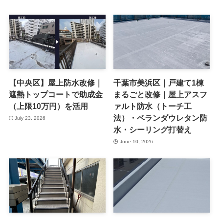
【中央区】屋上防水改修｜
千葉市美浜区｜戸建て1棟
遮熱トップコートで助成金
まるごと改修｜屋上アスフ
（上限10万円）を活用
ァルト防水（トーチ工
法）・ベランダウレタン防
July 23, 2026
水・シーリング打替え
June 10, 2026