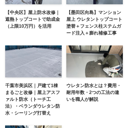
【中央区】屋上防水改修｜
【墨田区向島】マンション
遮熱トップコートで助成金
屋上 ウレタントップコート
（上限10万円）を活用
塗替＋フェンス柱ステムガ
ード注入＋膨れ補修工事
千葉市美浜区｜戸建て1棟
ウレタン防水とは？費用・
まるごと改修｜屋上アスフ
耐用年数・2つの工法の違
ァルト防水（トーチ工
いを職人が解説
法）・ベランダウレタン防
水・シーリング打替え